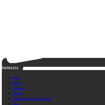
Написать
Мир
Кино
Гейминг
Наука
Цифровое творчество
Еда