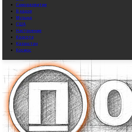
Саморазвитие
В кадре
Музыка
США
Настроение
Красота
Казахстан
Космос