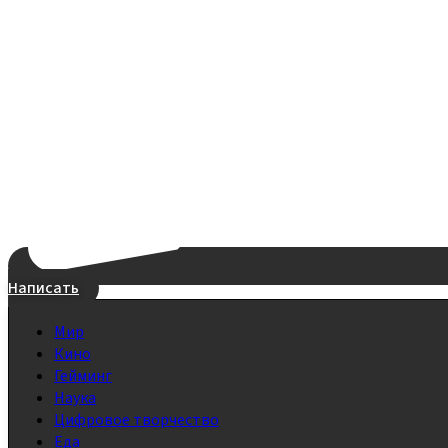
Написать
Мир
Кино
Гейминг
Наука
Цифровое творчество
Еда