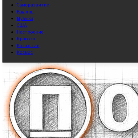
Саморазвитие
В кадре
Музыка
США
Настроение
Красота
Казахстан
Космос