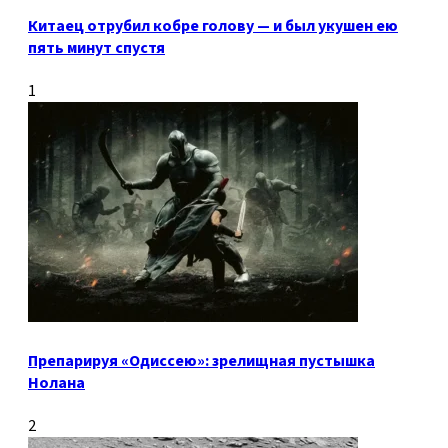
Китаец отрубил кобре голову — и был укушен ею
пять минут спустя
1
Препарируя «Одиссею»: зрелищная пустышка
Нолана
2