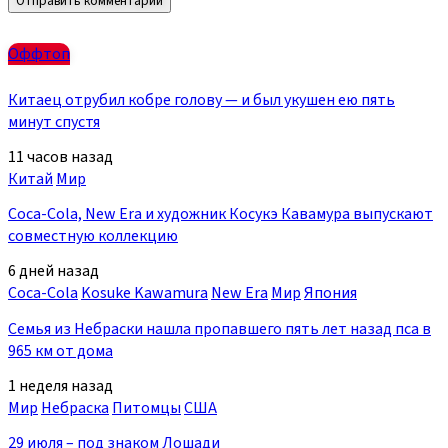
Оффтоп
Китаец отрубил кобре голову — и был укушен ею пять
минут спустя
11 часов назад
Китай
Мир
Coca-Cola, New Era и художник Косукэ Кавамура выпускают
совместную коллекцию
6 дней назад
Coca-Cola
Kosuke Kawamura
New Era
Мир
Япония
Семья из Небраски нашла пропавшего пять лет назад пса в
965 км от дома
1 неделя назад
Мир
Небраска
Питомцы
США
29 июля – под знаком Лошади