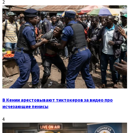
2
В Кении арестовывают тиктокеров за видео про
исчезающие пенисы
4