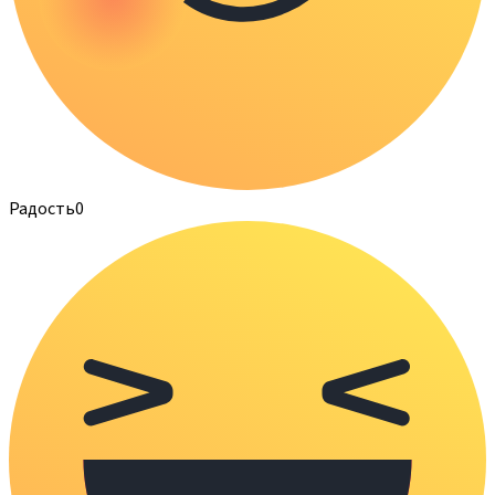
Радость
0