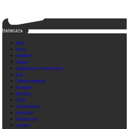
Написать
Мир
Кино
Гейминг
Наука
Цифровое творчество
Еда
Саморазвитие
В кадре
Музыка
США
Настроение
Красота
Казахстан
Космос