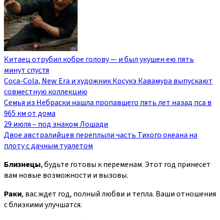
Китаец отрубил кобре голову — и был укушен ею пять
минут спустя
Coca-Cola, New Era и художник Косукэ Кавамура выпускают
совместную коллекцию
Семья из Небраски нашла пропавшего пять лет назад пса в
965 км от дома
29 июля – под знаком Лошади
Двое австралийцев переплыли часть Тихого океана на
плоту с дачным туалетом
Близнецы
, будьте готовы к переменам. Этот год принесет
вам новые возможности и вызовы.
Раки
, вас ждет год, полный любви и тепла. Ваши отношения
с близкими улучшатся.