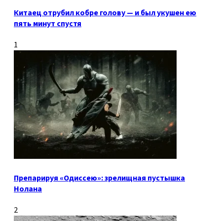
Китаец отрубил кобре голову — и был укушен ею
пять минут спустя
1
Препарируя «Одиссею»: зрелищная пустышка
Нолана
2