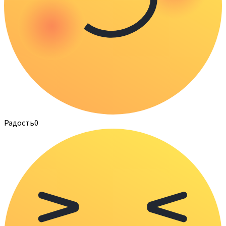
Радость
0