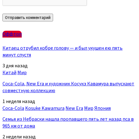
Оффтоп
Китаец отрубил кобре голову — и был укушен ею пять
минут спустя
3 дня назад
Китай
Мир
Coca-Cola, New Era и художник Косукэ Кавамура выпускают
совместную коллекцию
1 неделя назад
Coca-Cola
Kosuke Kawamura
New Era
Мир
Япония
Семья из Небраски нашла пропавшего пять лет назад пса в
965 км от дома
2 недели назад