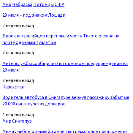
Мир
Небраска
Питомцы
США
29 июля – под знаком Лошади
2 недели назад
Двое австралийцев переплыли часть Тихого океана на
плоту с дачным туалетом
2 недели назад
Метеослужбы сообщили о штормовом предупреждении на
20 июля
3 недели назад
Казахстан
Водитель автобуса в Сингапуре вернул пассажиру забытые
20 000 сингапурских долларов
4 недели назад
Мир
Сингапур
Между небом и землей: самое экстремальное предложение