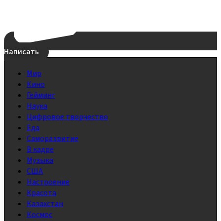
Написать
Мир
Кино
Гейминг
Наука
Цифровое творчество
Еда
Саморазвитие
В кадре
Музыка
США
Настроение
Красота
Казахстан
Космос