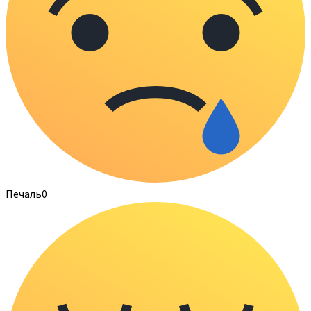
Печаль
0