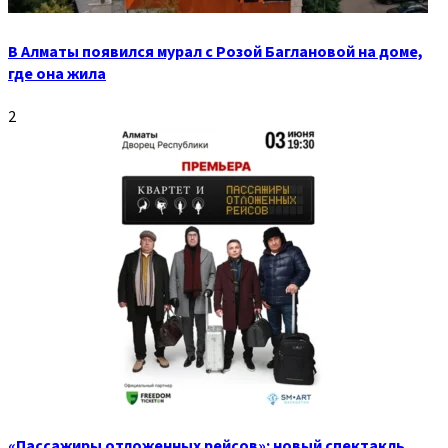
В Алматы появился мурал с Розой Баглановой на доме,
где она жила
2
«Пассажиры отложенных рейсов»: новый спектакль