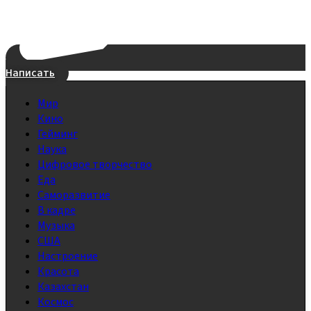
Написать
Мир
Кино
Гейминг
Наука
Цифровое творчество
Еда
Саморазвитие
В кадре
Музыка
США
Настроение
Красота
Казахстан
Космос