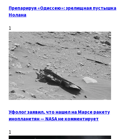
Препарируя «Одиссею»: зрелищная пустышка
Нолана
1
Уфолог заявил, что нашел на Марсе ракету
инопланетян — NASA не комментирует
1