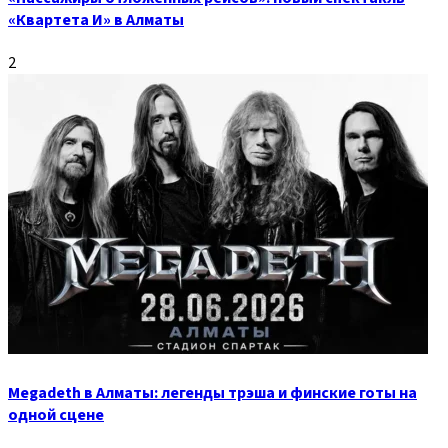
«Квартета И» в Алматы
2
Megadeth в Алматы: легенды трэша и финские готы на
одной сцене