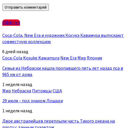
Оффтоп
Coca-Cola, New Era и художник Косукэ Кавамура выпускают
совместную коллекцию
6 дней назад
Coca-Cola
Kosuke Kawamura
New Era
Мир
Япония
Семья из Небраски нашла пропавшего пять лет назад пса в
965 км от дома
1 неделя назад
Мир
Небраска
Питомцы
США
29 июля – под знаком Лошади
1 неделя назад
Двое австралийцев переплыли часть Тихого океана на
плоту с дачным туалетом