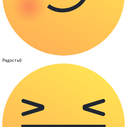
Радость
0