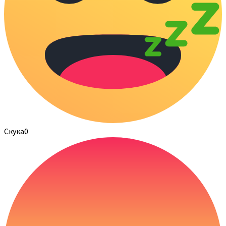
Скука
0