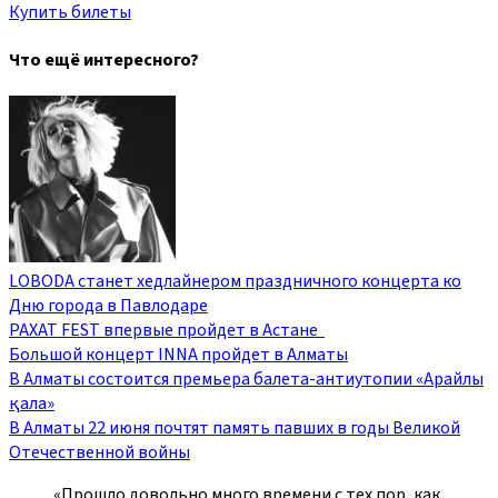
Купить билеты
Что ещё интересного?
LOBODA станет хедлайнером праздничного концерта ко
Дню города в Павлодаре
РАХАТ FEST впервые пройдет в Астане
Большой концерт INNA пройдет в Алматы
В Алматы состоится премьера балета-антиутопии «Арайлы
қала»
В Алматы 22 июня почтят память павших в годы Великой
Отечественной войны
«Прошло довольно много времени с тех пор, как