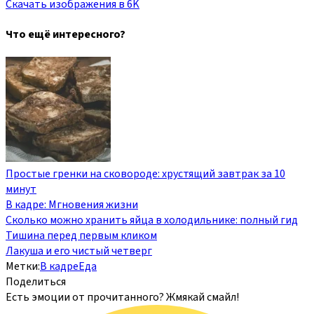
Скачать изображения в 6K
Что ещё интересного?
Простые гренки на сковороде: хрустящий завтрак за 10
минут
В кадре: Мгновения жизни
Сколько можно хранить яйца в холодильнике: полный гид
Тишина перед первым кликом
Лакуша и его чистый четверг
Метки:
В кадре
Еда
Поделиться
Есть эмоции от прочитанного? Жмякай смайл!