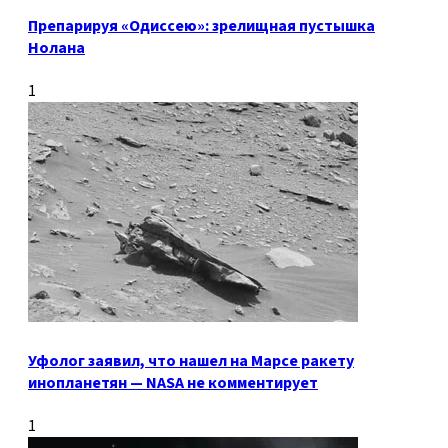
Препарируя «Одиссею»: зрелищная пустышка
Нолана
1
Уфолог заявил, что нашел на Марсе ракету
инопланетян — NASA не комментирует
1