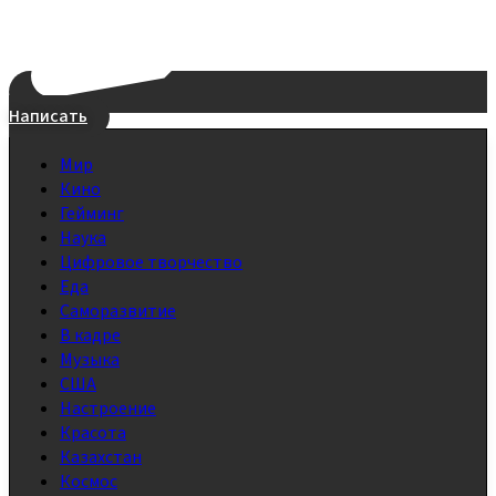
Написать
Мир
Кино
Гейминг
Наука
Цифровое творчество
Еда
Саморазвитие
В кадре
Музыка
США
Настроение
Красота
Казахстан
Космос