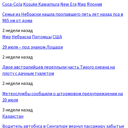
Coca-Cola
Kosuke Kawamura
New Era
Мир
Япония
Семья из Небраски нашла пропавшего пять лет назад пса в
965 км от дома
2 недели назад
Мир
Небраска
Питомцы
США
29 июля – под знаком Лошади
2 недели назад
Двое австралийцев переплыли часть Тихого океана на
плоту с дачным туалетом
2 недели назад
Метеослужбы сообщили о штормовом предупреждении на
20 июля
3 недели назад
Казахстан
Водитель автобуса в Сингапуре вернул пассажиру забытые