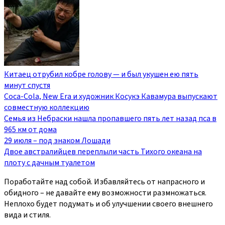
Китаец отрубил кобре голову — и был укушен ею пять
минут спустя
Coca-Cola, New Era и художник Косукэ Кавамура выпускают
совместную коллекцию
Семья из Небраски нашла пропавшего пять лет назад пса в
965 км от дома
29 июля – под знаком Лошади
Двое австралийцев переплыли часть Тихого океана на
плоту с дачным туалетом
Поработайте над собой. Избавляйтесь от напрасного и
обидного – не давайте ему возможности размножаться.
Неплохо будет подумать и об улучшении своего внешнего
вида и стиля.