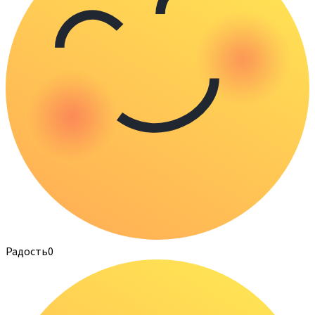
Радость
0