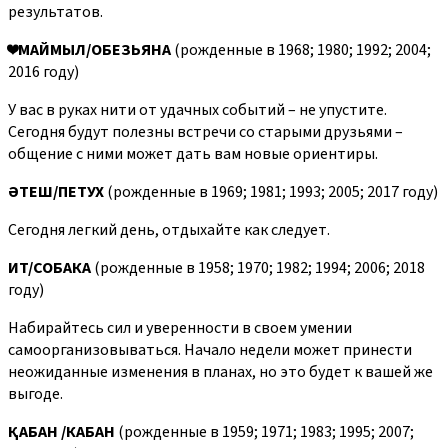
результатов.
❤️
МАЙМЫЛ/ОБЕЗЬЯНА
(рожденные в 1968; 1980; 1992; 2004;
2016 году)
У вас в руках нити от удачных событий – не упустите.
Сегодня будут полезны встречи со старыми друзьями –
общение с ними может дать вам новые ориентиры.
ӘТЕШ
/
ПЕТУХ
(рожденные в 1969; 1981; 1993; 2005; 2017 году)
Сегодня легкий день, отдыхайте как следует.
ИТ
/
СОБАКА
(рожденные в 1958; 1970; 1982; 1994; 2006; 2018
году)
Набирайтесь сил и уверенности в своем умении
самоорганизовываться. Начало недели может принести
неожиданные изменения в планах, но это будет к вашей же
выгоде.
ҚАБАН
/
КАБАН
(рожденные в 1959; 1971; 1983; 1995; 2007;