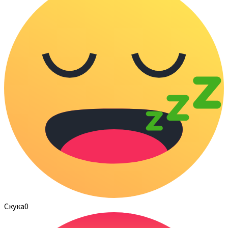
Скука
0