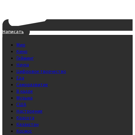
Написать
Мир
Кино
Гейминг
Наука
Цифровое творчество
Еда
Саморазвитие
В кадре
Музыка
США
Настроение
Красота
Казахстан
Космос