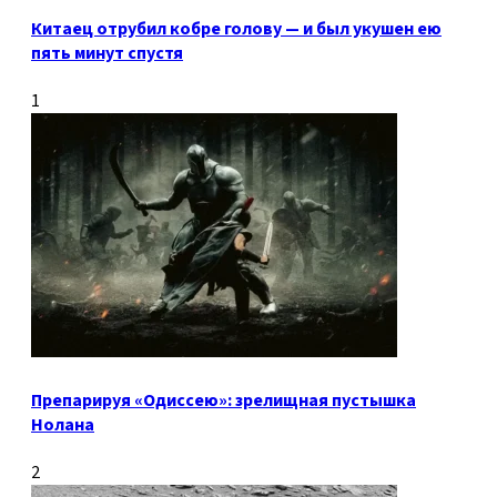
Китаец отрубил кобре голову — и был укушен ею
пять минут спустя
1
Препарируя «Одиссею»: зрелищная пустышка
Нолана
2