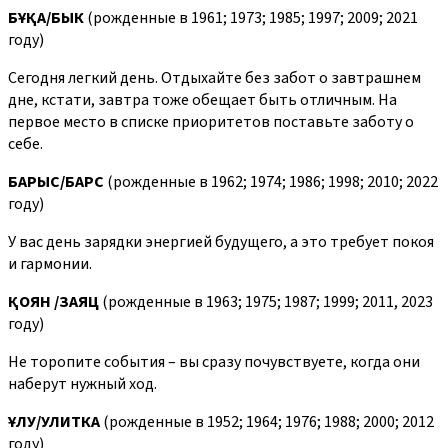
БҰҚА
/
БЫК
(рожденные в 1961; 1973; 1985; 1997; 2009; 2021
году)
Сегодня легкий день. Отдыхайте без забот о завтрашнем
дне, кстати, завтра тоже обещает быть отличным. На
первое место в списке приоритетов поставьте заботу о
себе.
БАРЫС
/
БАРС
(рожденные в 1962; 1974; 1986; 1998; 2010; 2022
году)
У вас день зарядки энергией будущего, а это требует покоя
и гармонии.
ҚОЯН
/
ЗАЯЦ
(рожденные в 1963; 1975; 1987; 1999; 2011, 2023
году)
Не торопите события – вы сразу почувствуете, когда они
наберут нужный ход.
ҰЛУ
/
УЛИТКА
(рожденные в 1952; 1964; 1976; 1988; 2000; 2012
году)