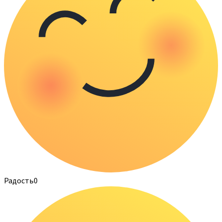
Радость
0