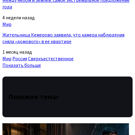
Между небом и землей: самое экстремальное предложение
года
4 недели назад
Мир
Жительница Кемерово заявила, что камера наблюдения
сняла «домового» в ее квартире
1 месяц назад
Мир
Россия
Сверхъестественное
Показать больше
Похожие темы