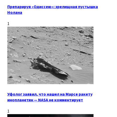
Препарируя «Одиссею»: зрелищная пустышка
Нолана
1
Уфолог заявил, что нашел на Марсе ракету
инопланетян — NASA не комментирует
1