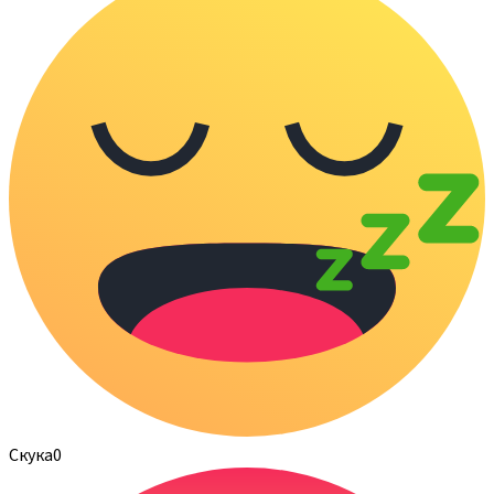
Скука
0