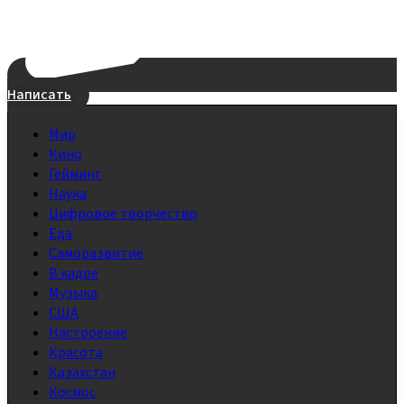
Написать
Мир
Кино
Гейминг
Наука
Цифровое творчество
Еда
Саморазвитие
В кадре
Музыка
США
Настроение
Красота
Казахстан
Космос