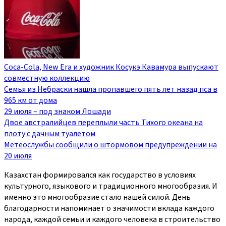
Coca-Cola, New Era и художник Косукэ Кавамура выпускают
совместную коллекцию
Семья из Небраски нашла пропавшего пять лет назад пса в
965 км от дома
29 июля – под знаком Лошади
Двое австралийцев переплыли часть Тихого океана на
плоту с дачным туалетом
Метеослужбы сообщили о штормовом предупреждении на
20 июля
Казахстан формировался как государство в условиях
культурного, языкового и традиционного многообразия. И
именно это многообразие стало нашей силой. День
благодарности напоминает о значимости вклада каждого
народа, каждой семьи и каждого человека в строительство