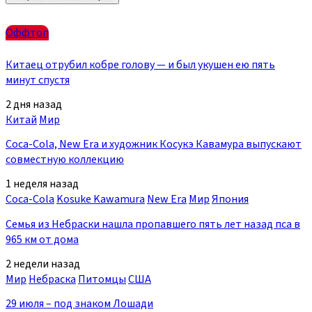
Оффтоп
Китаец отрубил кобре голову — и был укушен ею пять
минут спустя
2 дня назад
Китай
Мир
Coca-Cola, New Era и художник Косукэ Кавамура выпускают
совместную коллекцию
1 неделя назад
Coca-Cola
Kosuke Kawamura
New Era
Мир
Япония
Семья из Небраски нашла пропавшего пять лет назад пса в
965 км от дома
2 недели назад
Мир
Небраска
Питомцы
США
29 июля – под знаком Лошади