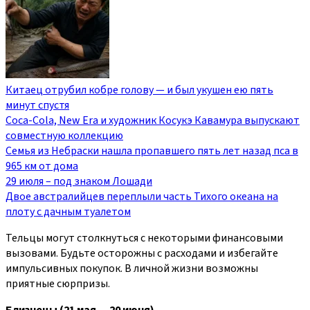
Китаец отрубил кобре голову — и был укушен ею пять
минут спустя
Coca-Cola, New Era и художник Косукэ Кавамура выпускают
совместную коллекцию
Семья из Небраски нашла пропавшего пять лет назад пса в
965 км от дома
29 июля – под знаком Лошади
Двое австралийцев переплыли часть Тихого океана на
плоту с дачным туалетом
Тельцы могут столкнуться с некоторыми финансовыми
вызовами. Будьте осторожны с расходами и избегайте
импульсивных покупок. В личной жизни возможны
приятные сюрпризы.
Близнецы (21 мая — 20 июня)