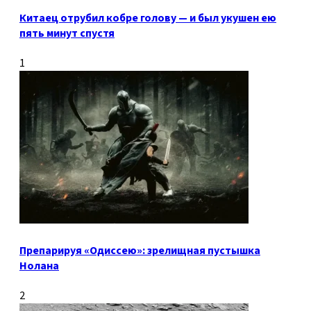
Китаец отрубил кобре голову — и был укушен ею
пять минут спустя
1
Препарируя «Одиссею»: зрелищная пустышка
Нолана
2