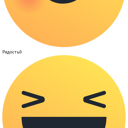
Радость
0