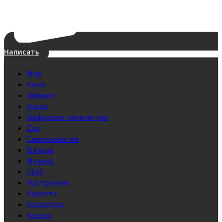
Написать
Мир
Кино
Гейминг
Наука
Цифровое творчество
Еда
Саморазвитие
В кадре
Музыка
США
Настроение
Красота
Казахстан
Космос