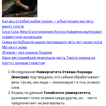
Китаец отрубил кобре голову — и был укушен ею пять
минут спустя
Coca-Cola, New Era и художник Косукэ Кавамура выпускают
совместную коллекцию
Семья из Небраски нашла пропавшего пять лет назад пса в
965 км от дома
29 июля – под знаком Лошади
Двое австралийцев переплыли часть Тихого океана на
плоту с дачным туалетом
Исследование
Университета Этвеша Лоранда
(Венгрия)
подтвердило, что собаки обрабатывают
речь так же, как люди — анализируют и тон, и смысл
слов.
Кошки, по данным
Токийского университета
,
различают голос хозяина среди других, но… часто
предпочитают не реагировать.