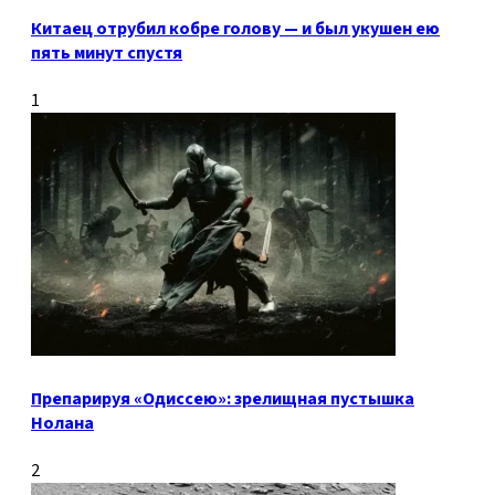
Китаец отрубил кобре голову — и был укушен ею
пять минут спустя
1
Препарируя «Одиссею»: зрелищная пустышка
Нолана
2