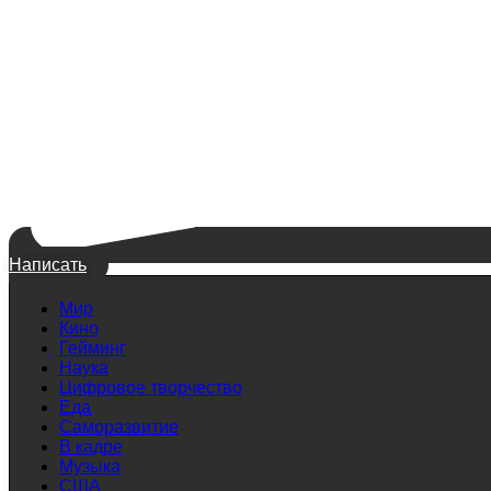
Написать
Мир
Кино
Гейминг
Наука
Цифровое творчество
Еда
Саморазвитие
В кадре
Музыка
США