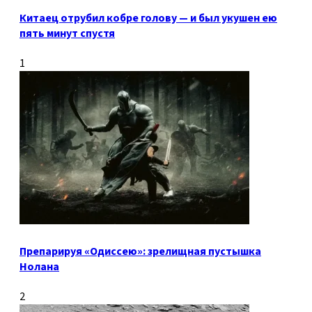
Китаец отрубил кобре голову — и был укушен ею
пять минут спустя
1
Препарируя «Одиссею»: зрелищная пустышка
Нолана
2