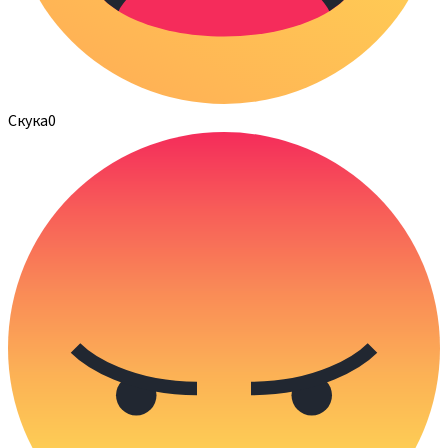
Скука
0