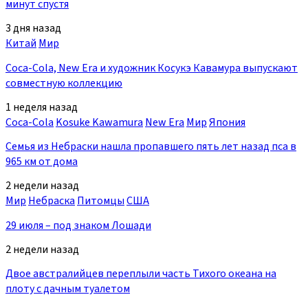
минут спустя
3 дня назад
Китай
Мир
Coca-Cola, New Era и художник Косукэ Кавамура выпускают
совместную коллекцию
1 неделя назад
Coca-Cola
Kosuke Kawamura
New Era
Мир
Япония
Семья из Небраски нашла пропавшего пять лет назад пса в
965 км от дома
2 недели назад
Мир
Небраска
Питомцы
США
29 июля – под знаком Лошади
2 недели назад
Двое австралийцев переплыли часть Тихого океана на
плоту с дачным туалетом