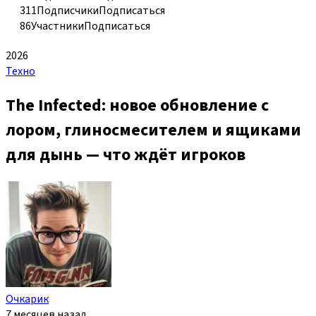
311
Подписчики
Подписаться
86
Участники
Подписаться
2026
Техно
The Infected: новое обновление с
лором, глиносмесителем и ящиками
для дынь — что ждёт игроков
Очкарик
7 месяцев назад