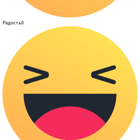
Радость
0