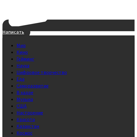
Написать
Мир
Кино
Гейминг
Наука
Цифровое творчество
Еда
Саморазвитие
В кадре
Музыка
США
Настроение
Красота
Казахстан
Космос