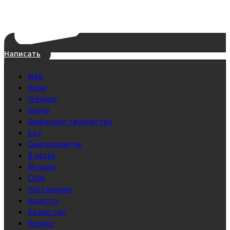
Написать
Мир
Кино
Гейминг
Наука
Цифровое творчество
Еда
Саморазвитие
В кадре
Музыка
США
Настроение
Красота
Казахстан
Космос