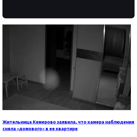
Жительница Кемерово заявила, что камера наблюдения
сняла «домового» в ее квартире