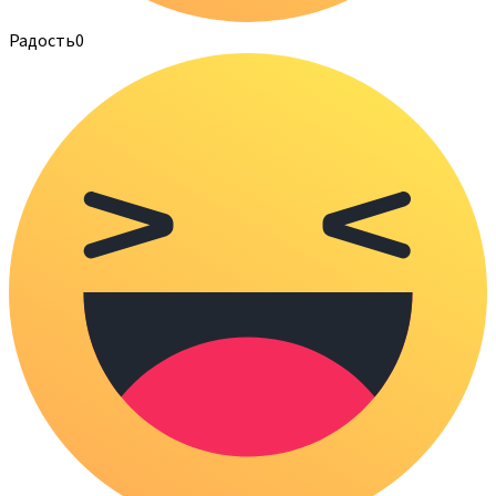
Радость
0