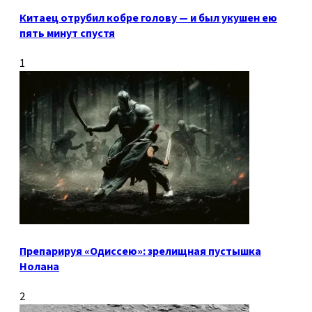
Китаец отрубил кобре голову — и был укушен ею
пять минут спустя
1
Препарируя «Одиссею»: зрелищная пустышка
Нолана
2