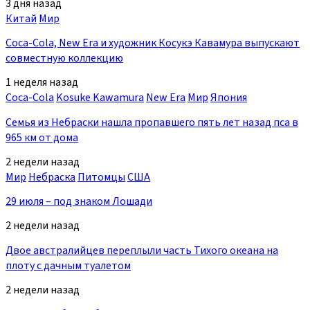
3 дня назад
Китай
Мир
Coca-Cola, New Era и художник Косукэ Кавамура выпускают
совместную коллекцию
1 неделя назад
Coca-Cola
Kosuke Kawamura
New Era
Мир
Япония
Семья из Небраски нашла пропавшего пять лет назад пса в
965 км от дома
2 недели назад
Мир
Небраска
Питомцы
США
29 июля – под знаком Лошади
2 недели назад
Двое австралийцев переплыли часть Тихого океана на
плоту с дачным туалетом
2 недели назад