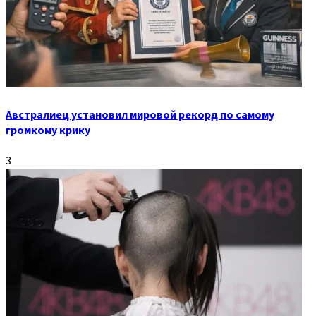
Австралиец установил мировой рекорд по самому
громкому крику
3