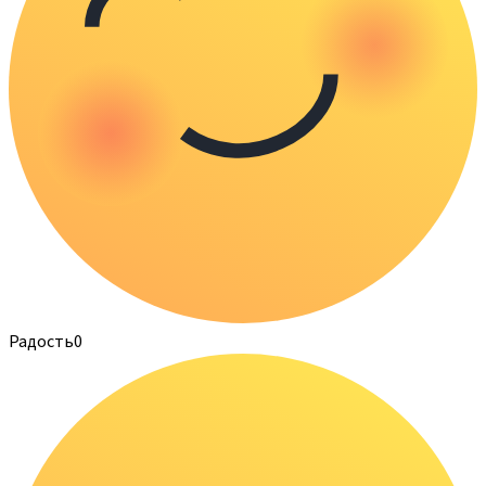
Радость
0