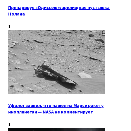
Препарируя «Одиссею»: зрелищная пустышка
Нолана
1
Уфолог заявил, что нашел на Марсе ракету
инопланетян — NASA не комментирует
1