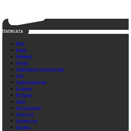
Написать
Мир
Кино
Гейминг
Наука
Цифровое творчество
Еда
Саморазвитие
В кадре
Музыка
США
Настроение
Красота
Казахстан
Космос