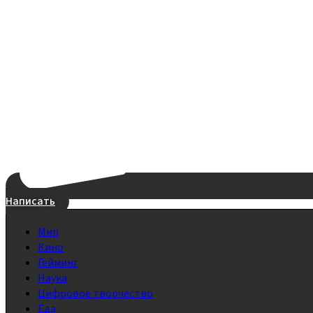
Написать
Мир
Кино
Гейминг
Наука
Цифровое творчество
Еда