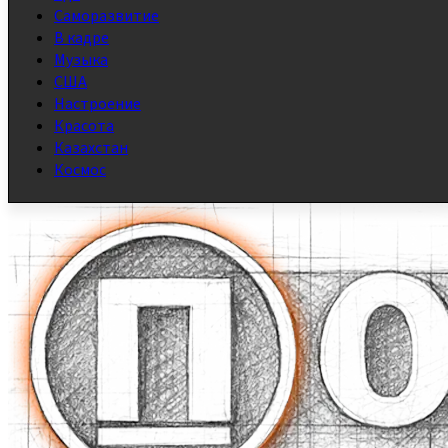
Саморазвитие
В кадре
Музыка
США
Настроение
Красота
Казахстан
Космос