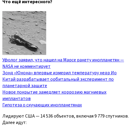
Что ещё интересного?
Уфолог заявил, что нашел на Марсе ракету инопланетян —
NASA не комментирует
Зонд «Юнона» впервые измерил температуру недр Ио
Китай разрабатывает орбитальный эксперимент по
планетарной защите
Новое покрытие замедляет коррозию магниевых
имплантатов
Гипотеза о скучающих инопланетянах
Лидируют США — 14 536 объектов, включая 9 779 спутников.
Далее идут: