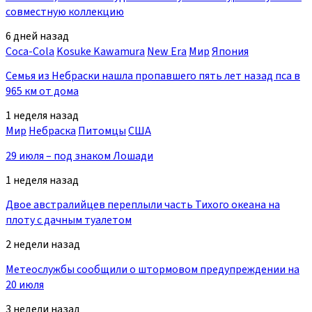
совместную коллекцию
6 дней назад
Coca-Cola
Kosuke Kawamura
New Era
Мир
Япония
Семья из Небраски нашла пропавшего пять лет назад пса в
965 км от дома
1 неделя назад
Мир
Небраска
Питомцы
США
29 июля – под знаком Лошади
1 неделя назад
Двое австралийцев переплыли часть Тихого океана на
плоту с дачным туалетом
2 недели назад
Метеослужбы сообщили о штормовом предупреждении на
20 июля
3 недели назад