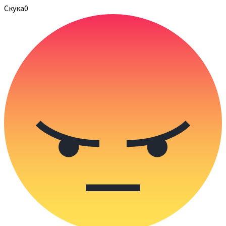
Скука
0