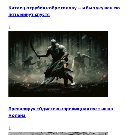
Китаец отрубил кобре голову — и был укушен ею
пять минут спустя
1
Препарируя «Одиссею»: зрелищная пустышка
Нолана
1