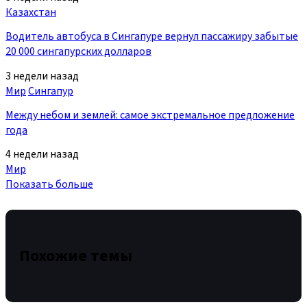
Казахстан
Водитель автобуса в Сингапуре вернул пассажиру забытые
20 000 сингапурских долларов
3 недели назад
Мир
Сингапур
Между небом и землей: самое экстремальное предложение
года
4 недели назад
Мир
Показать больше
Похожие темы