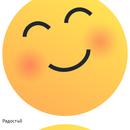
Радость
0