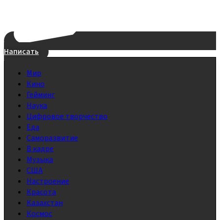
Написать
Мир
Кино
Гейминг
Наука
Цифровое творчество
Еда
Саморазвитие
В кадре
Музыка
США
Настроение
Красота
Казахстан
Космос