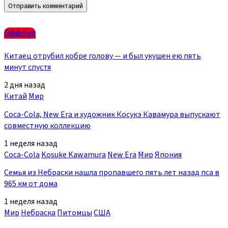
Оффтоп
Китаец отрубил кобре голову — и был укушен ею пять
минут спустя
2 дня назад
Китай
Мир
Coca-Cola, New Era и художник Косукэ Кавамура выпускают
совместную коллекцию
1 неделя назад
Coca-Cola
Kosuke Kawamura
New Era
Мир
Япония
Семья из Небраски нашла пропавшего пять лет назад пса в
965 км от дома
1 неделя назад
Мир
Небраска
Питомцы
США