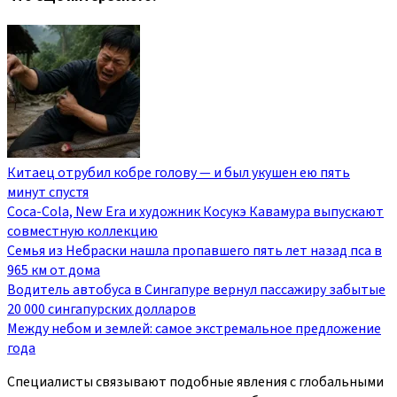
Китаец отрубил кобре голову — и был укушен ею пять
минут спустя
Coca-Cola, New Era и художник Косукэ Кавамура выпускают
совместную коллекцию
Семья из Небраски нашла пропавшего пять лет назад пса в
965 км от дома
Водитель автобуса в Сингапуре вернул пассажиру забытые
20 000 сингапурских долларов
Между небом и землей: самое экстремальное предложение
года
Специалисты связывают подобные явления с глобальными