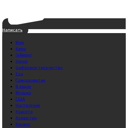
Написать
Мир
Кино
Гейминг
Наука
Цифровое творчество
Еда
Саморазвитие
В кадре
Музыка
США
Настроение
Красота
Казахстан
Космос