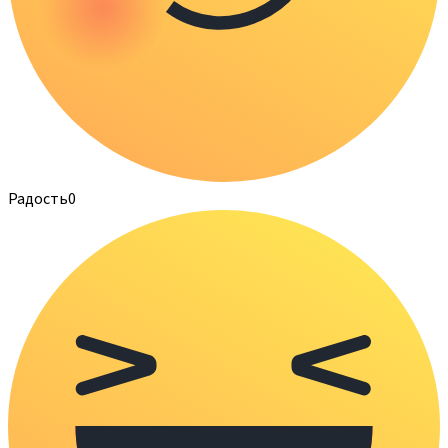
Радость
0