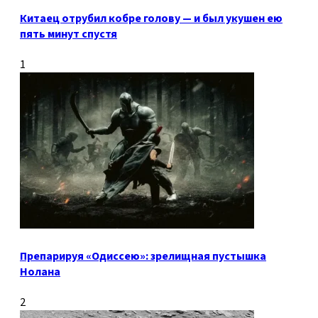
Китаец отрубил кобре голову — и был укушен ею
пять минут спустя
1
Препарируя «Одиссею»: зрелищная пустышка
Нолана
2