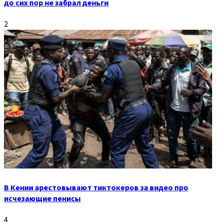
до сих пор не забрал деньги
2
В Кении арестовывают тиктокеров за видео про
исчезающие пенисы
4