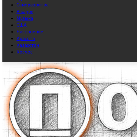
Саморазвитие
В кадре
Музыка
США
Настроение
Красота
Казахстан
Космос