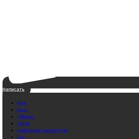
Написать
Мир
Кино
Гейминг
Наука
Цифровое творчество
Еда