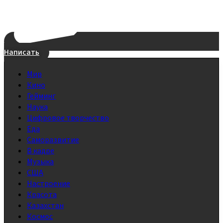
Написать
Мир
Кино
Гейминг
Наука
Цифровое творчество
Еда
Саморазвитие
В кадре
Музыка
США
Настроение
Красота
Казахстан
Космос