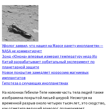
Уфолог заявил, что нашел на Марсе ракету инопланетян —
NASA не комментирует
Зонд «Юнона» впервые измерил температуру недр Ио
Китай разрабатывает орбитальный эксперимент по
планетарной защите
Новое покрытие замедляет коррозию магниевых
имплантатов
Гипотеза о скучающих инопланетянах
На колоннах Гебекли-Тепе нижняя часть тела людей также
изображена покрытой лисьей шкурой. Несмотря на
временной разрыв около четырех тысяч лет, это сходство,
как отметила ведущий археолог, подчеркивает