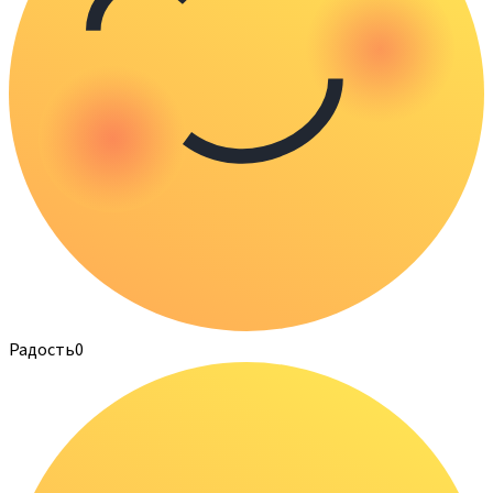
Радость
0