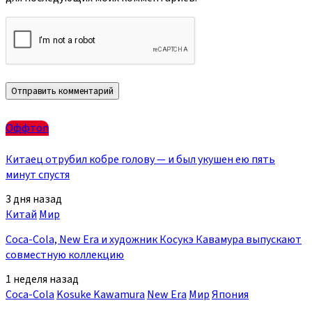
Оффтоп
Китаец отрубил кобре голову — и был укушен ею пять
минут спустя
3 дня назад
Китай
Мир
Coca-Cola, New Era и художник Косукэ Кавамура выпускают
совместную коллекцию
1 неделя назад
Coca-Cola
Kosuke Kawamura
New Era
Мир
Япония