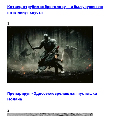
Китаец отрубил кобре голову — и был укушен ею
пять минут спустя
1
Препарируя «Одиссею»: зрелищная пустышка
Нолана
2