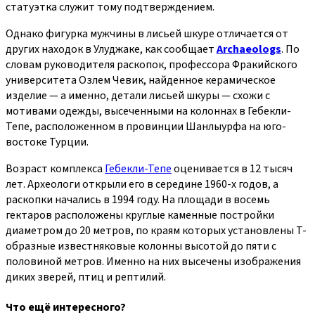
статуэтка служит тому подтверждением.
Однако фигурка мужчины в лисьей шкуре отличается от
других находок в Улуджаке, как сообщает
Archaeologs
. По
словам руководителя раскопок, профессора Фракийского
университета Озлем Чевик, найденное керамическое
изделие — а именно, детали лисьей шкуры — схожи с
мотивами одежды, высеченными на колоннах в Гебекли-
Тепе, расположенном в провинции Шанлыурфа на юго-
востоке Турции.
Возраст комплекса
Гебекли-Тепе
оценивается в 12 тысяч
лет. Археологи открыли его в середине 1960-х годов, а
раскопки начались в 1994 году. На площади в восемь
гектаров расположены круглые каменные постройки
диаметром до 20 метров, по краям которых установлены Т-
образные известняковые колонны высотой до пяти с
половиной метров. Именно на них высечены изображения
диких зверей, птиц и рептилий.
Что ещё интересного?