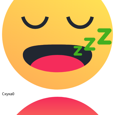
Скука
0